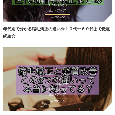
ブル, お客様ス
タイル, 縮毛矯
正, ヘアケア
2026/3/22
年代別で分かる縮毛矯正の違い☆１０代〜６０代まで徹底
網羅☆
アンチエイジ
ング, ダメージ
ケア, お客様ス
タイル, 縮毛矯
正, ヘアケア
2026/3/15