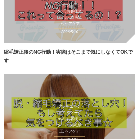
ング, ダメージ
ケア, お客様ス
タイル, 縮毛矯
正, ヘアケア
2026/5/10
縮毛矯正後のNG行動！実際はそこまで気にしなくてOKで
す
アンチエイジ
ング, ダメージ
ケア, お客様ス
タイル, 縮毛矯
正, ヘアケア