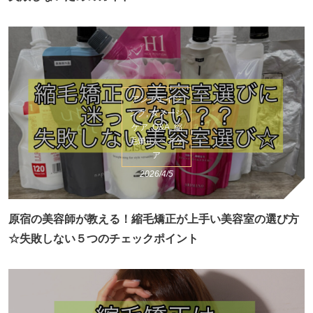
アンチエイジ
ング, ダメージ
ケア, Q&A, 縮
毛矯正, ヘアケ
ア
2026/4/5
原宿の美容師が教える！縮毛矯正が上手い美容室の選び方
☆失敗しない５つのチェックポイント