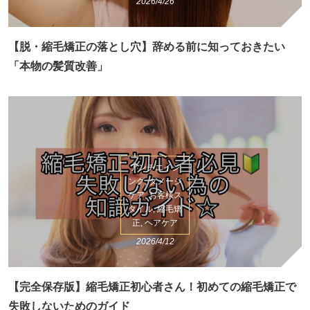
2026/4/26
【脱・縮毛矯正の落とし穴】辞める前に知っておきたい
「本物の髪質改善」
アンチエイジ
ング, ダメージ
ケア, お客様ス
タイル, 縮毛矯
正, ヘアケア
2026/4/12
【完全保存版】縮毛矯正初心者さん！初めての縮毛矯正で
失敗しないためのガイド