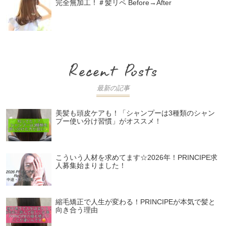
完全無加工！＃髪リペ Before→After
最新の記事
美髪も頭皮ケアも！「シャンプーは3種類のシャン
プー使い分け習慣」がオススメ！
こういう人材を求めてます☆2026年！PRINCIPE求
人募集始まりました！
縮毛矯正で人生が変わる！PRINCIPEが本気で髪と
向き合う理由