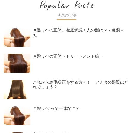
人気の記事
＃髪リペの正体。徹底解説！人の髪は２７種類＋
α。
＃髪リペの正体〜トリートメント編〜
これから縮毛矯正をする方へ！ アナタの髪質はど
れでしょう？
＃髪リペ って一体なに？