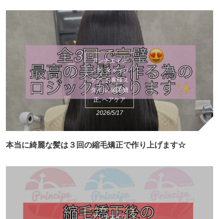
アンチエイジ
ング, ダメージ
ケア, お客様ス
タイル, 縮毛矯
正, ヘアケア
2026/5/17
本当に綺麗な髪は３回の縮毛矯正で作り上げます☆
アンチエイジ