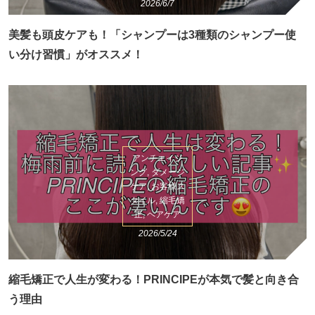
2026/6/7
美髪も頭皮ケアも！「シャンプーは3種類のシャンプー使
い分け習慣」がオススメ！
アンチエイジ
ング, ダメージ
ケア, お客様ス
タイル, 縮毛矯
正, ヘアケア
2026/5/24
縮毛矯正で人生が変わる！PRINCIPEが本気で髪と向き合
う理由