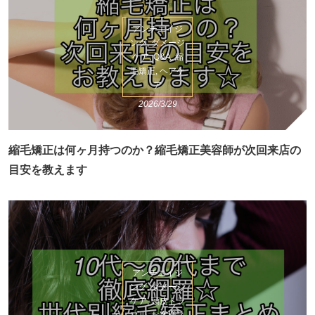
アンチエイジ
ング, ダメージ
ケア, Q&A, 縮
毛矯正, ヘアケ
ア
2026/3/29
縮毛矯正は何ヶ月持つのか？縮毛矯正美容師が次回来店の
目安を教えます
アンチエイジ
ング, ダメージ
ケア, 頭皮トラ