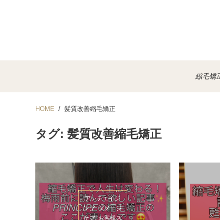
縮毛矯
HOME
髪質改善縮毛矯正
タグ: 髪質改善縮毛矯正
アンチエイジ
ング, ダメージ
ケア, お客様ス