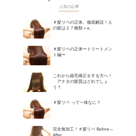
人気の記事
＃髪リペの正体。徹底解説！人
の髪は２７種類＋α。
＃髪リペの正体〜トリートメン
ト編〜
これから縮毛矯正をする方へ！
アナタの髪質はどれでしょ
う？
＃髪リペ って一体なに？
完全無加工！＃髪リペ Before→
After