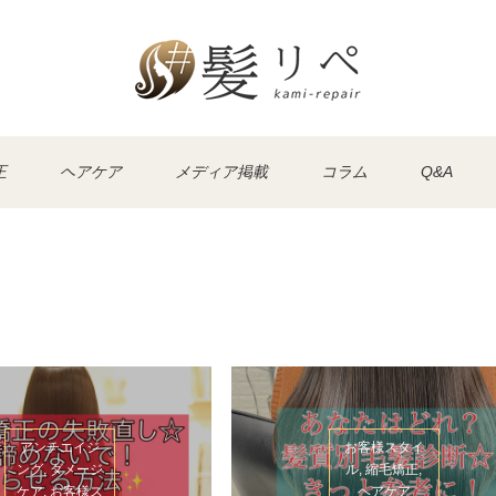
正
ヘアケア
メディア掲載
コラム
Q&A
アンチエイジ
お客様スタイ
ング, ダメージ
ル, 縮毛矯正,
ケア, お客様ス
ヘアケア