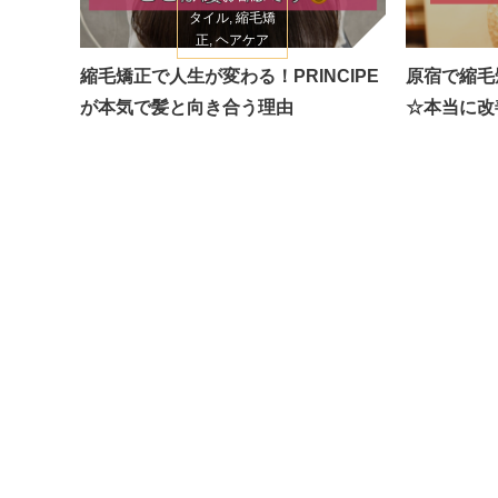
タイル, 縮毛矯
正, ヘアケア
2026/5/24
縮毛矯正で人生が変わる！PRINCIPE
原宿で縮毛
が本気で髪と向き合う理由
☆本当に改