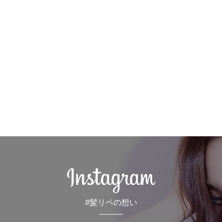
#髪リペの想い