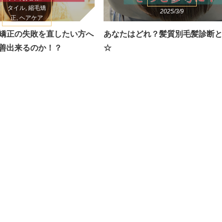
タイル, 縮毛矯
2025/3/9
正, ヘアケア
2026/3/8
矯正の失敗を直したい方へ
あなたはどれ？髪質別毛髪診断
善出来るのか！？
☆