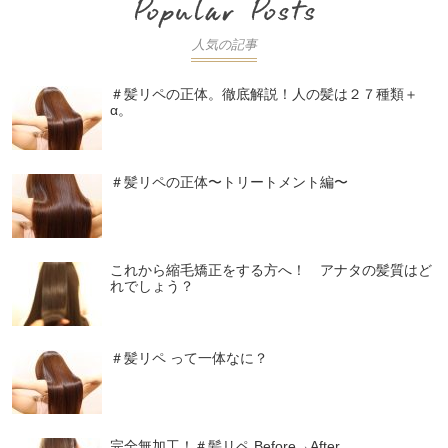
人気の記事
＃髪リペの正体。徹底解説！人の髪は２７種類＋
α。
＃髪リペの正体〜トリートメント編〜
これから縮毛矯正をする方へ！ アナタの髪質はど
れでしょう？
＃髪リペ って一体なに？
完全無加工！＃髪リペ Before→After