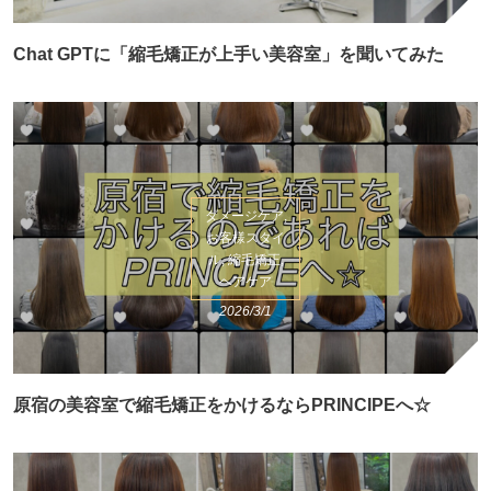
Chat GPTに「縮毛矯正が上手い美容室」を聞いてみた
ダメージケア,
お客様スタイ
ル, 縮毛矯正,
ヘアケア
2026/3/1
原宿の美容室で縮毛矯正をかけるならPRINCIPEへ☆