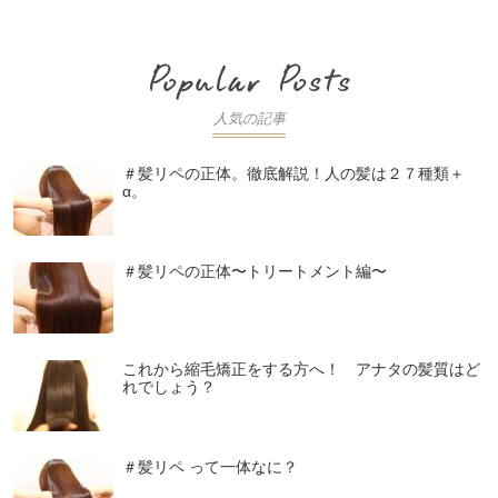
人気の記事
＃髪リペの正体。徹底解説！人の髪は２７種類＋
α。
＃髪リペの正体〜トリートメント編〜
これから縮毛矯正をする方へ！ アナタの髪質はど
れでしょう？
＃髪リペ って一体なに？