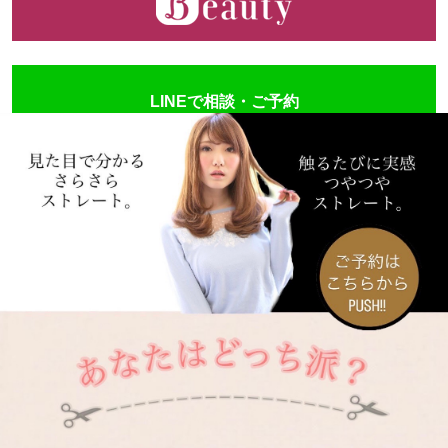
LINEで相談・ご予約
Pocket
ダメージケア
,
お客様スタイル
,
縮毛矯正
,
ヘアケア
美容室原宿
,
原宿縮毛矯正
,
縮毛矯正原宿
,
PRINCIPE
,
原宿美容
室
,
髪リペ
,
縮毛矯正
関連記事