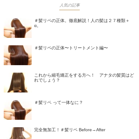
人気の記事
＃髪リペの正体。徹底解説！人の髪は２７種類＋
α。
＃髪リペの正体〜トリートメント編〜
これから縮毛矯正をする方へ！ アナタの髪質はど
れでしょう？
＃髪リペ って一体なに？
完全無加工！＃髪リペ Before→After