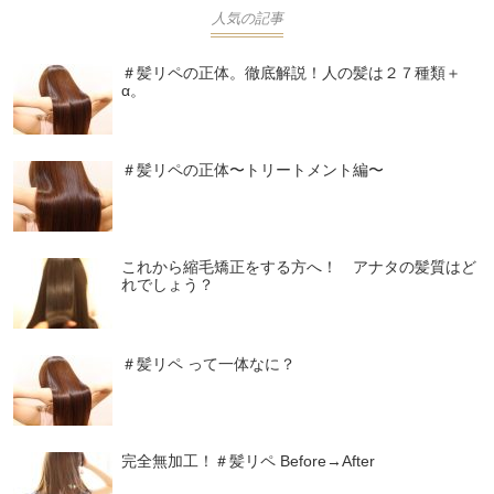
人気の記事
＃髪リペの正体。徹底解説！人の髪は２７種類＋
α。
＃髪リペの正体〜トリートメント編〜
これから縮毛矯正をする方へ！ アナタの髪質はど
れでしょう？
＃髪リペ って一体なに？
完全無加工！＃髪リペ Before→After