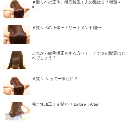
＃髪リペの正体。徹底解説！人の髪は２７種類＋
α。
＃髪リペの正体〜トリートメント編〜
これから縮毛矯正をする方へ！ アナタの髪質はど
れでしょう？
＃髪リペ って一体なに？
完全無加工！＃髪リペ Before→After