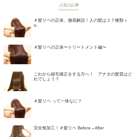
人気の記事
＃髪リペの正体。徹底解説！人の髪は２７種類＋
α。
＃髪リペの正体〜トリートメント編〜
これから縮毛矯正をする方へ！ アナタの髪質はど
れでしょう？
＃髪リペ って一体なに？
完全無加工！＃髪リペ Before→After