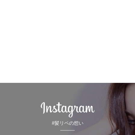
#髪リペの想い