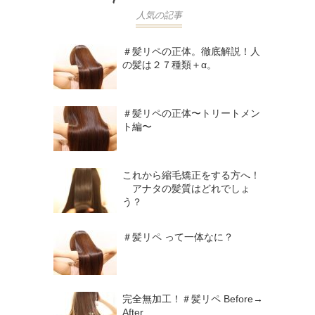
人気の記事
＃髪リペの正体。徹底解説！人
の髪は２７種類＋α。
＃髪リペの正体〜トリートメン
ト編〜
これから縮毛矯正をする方へ！
アナタの髪質はどれでしょ
う？
＃髪リペ って一体なに？
完全無加工！＃髪リペ Before→
After