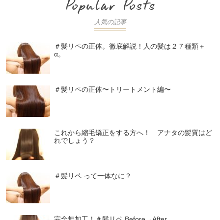
人気の記事
＃髪リペの正体。徹底解説！人の髪は２７種類＋
α。
＃髪リペの正体〜トリートメント編〜
これから縮毛矯正をする方へ！ アナタの髪質はど
れでしょう？
＃髪リペ って一体なに？
完全無加工！＃髪リペ Before→After