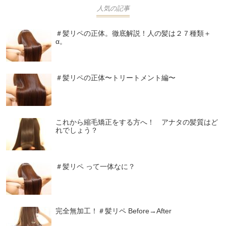
人気の記事
＃髪リペの正体。徹底解説！人の髪は２７種類＋
α。
＃髪リペの正体〜トリートメント編〜
これから縮毛矯正をする方へ！ アナタの髪質はど
れでしょう？
＃髪リペ って一体なに？
完全無加工！＃髪リペ Before→After