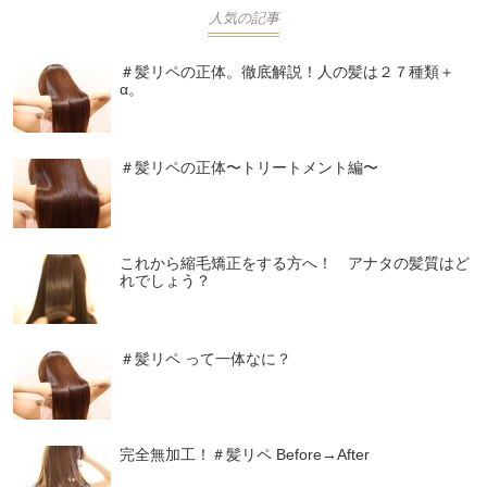
人気の記事
＃髪リペの正体。徹底解説！人の髪は２７種類＋
α。
＃髪リペの正体〜トリートメント編〜
これから縮毛矯正をする方へ！ アナタの髪質はど
れでしょう？
＃髪リペ って一体なに？
完全無加工！＃髪リペ Before→After