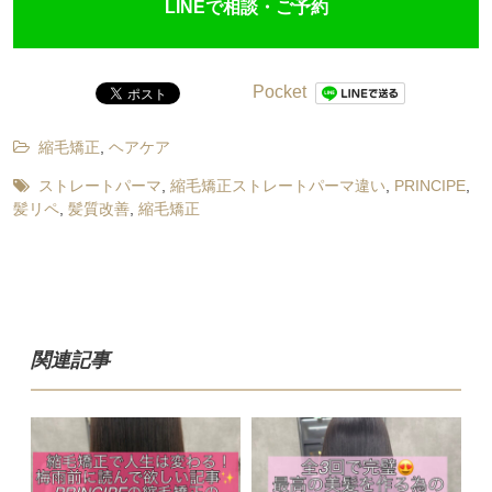
LINEで相談・ご予約
Pocket
縮毛矯正
,
ヘアケア
ストレートパーマ
,
縮毛矯正ストレートパーマ違い
,
PRINCIPE
,
髪リペ
,
髪質改善
,
縮毛矯正
関連記事