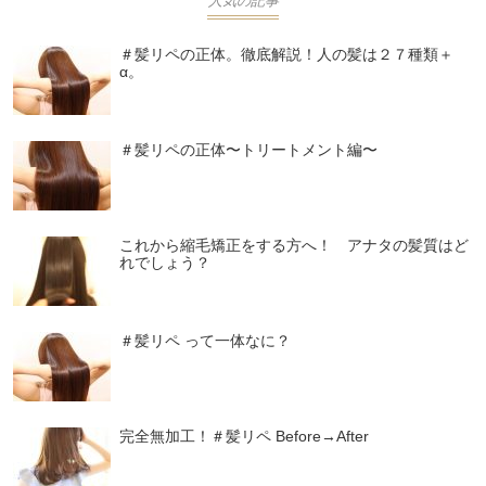
人気の記事
＃髪リペの正体。徹底解説！人の髪は２７種類＋
α。
＃髪リペの正体〜トリートメント編〜
これから縮毛矯正をする方へ！ アナタの髪質はど
れでしょう？
＃髪リペ って一体なに？
完全無加工！＃髪リペ Before→After