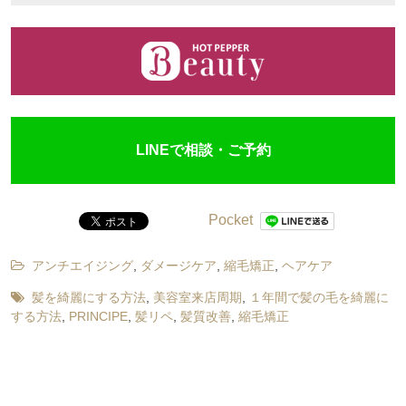
LINEで相談・ご予約
Pocket
アンチエイジング
,
ダメージケア
,
縮毛矯正
,
ヘアケア
髪を綺麗にする方法
,
美容室来店周期
,
１年間で髪の毛を綺麗に
する方法
,
PRINCIPE
,
髪リペ
,
髪質改善
,
縮毛矯正