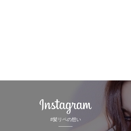
#髪リペの想い