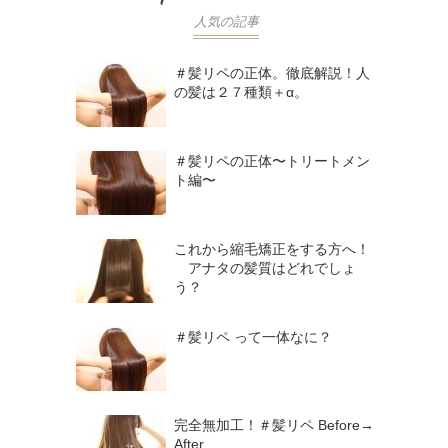
人気の記事
＃髪リペの正体。徹底解説！人
の髪は２７種類＋α。
＃髪リペの正体〜トリートメン
ト編〜
これから縮毛矯正をする方へ！
アナタの髪質はどれでしょ
う？
＃髪リペ って一体なに？
完全無加工！＃髪リペ Before→
After