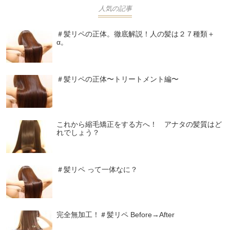
人気の記事
＃髪リペの正体。徹底解説！人の髪は２７種類＋
α。
＃髪リペの正体〜トリートメント編〜
これから縮毛矯正をする方へ！ アナタの髪質はど
れでしょう？
＃髪リペ って一体なに？
完全無加工！＃髪リペ Before→After