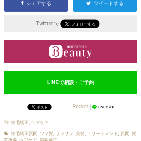
シェアする
ツイートする
Twitter で
LINEで相談・ご予約
Pocket
縮毛矯正
,
ヘアケア
縮毛矯正質問
,
ツヤ髪
,
サラサラ
,
美髪
,
トリートメント
,
質問
,
髪
質改善
,
ヘアケア
,
縮毛矯正