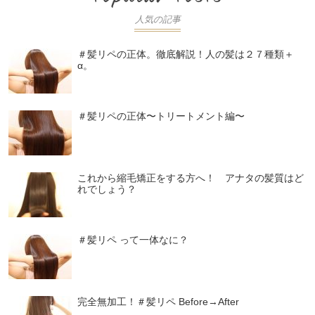
人気の記事
＃髪リペの正体。徹底解説！人の髪は２７種類＋
α。
＃髪リペの正体〜トリートメント編〜
これから縮毛矯正をする方へ！ アナタの髪質はど
れでしょう？
＃髪リペ って一体なに？
完全無加工！＃髪リペ Before→After