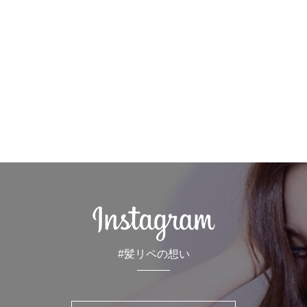
#髪リペの想い