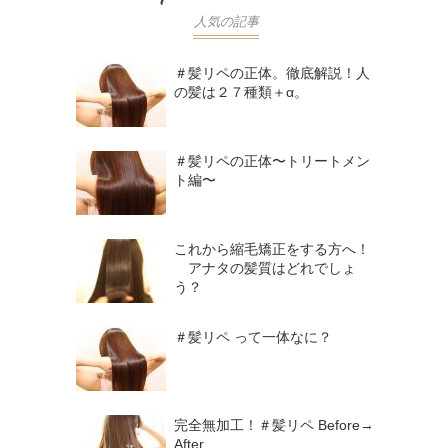
人気の記事
＃髪リペの正体。徹底解説！人
の髪は２７種類＋α。
＃髪リペの正体〜トリートメン
ト編〜
これから縮毛矯正をする方へ！
アナタの髪質はどれでしょ
う？
＃髪リペ って一体なに？
完全無加工！＃髪リペ Before→
After