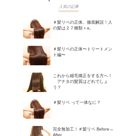
人気の記事
＃髪リペの正体。徹底解説！人
の髪は２７種類＋α。
＃髪リペの正体〜トリートメン
ト編〜
これから縮毛矯正をする方へ！
アナタの髪質はどれでしょ
う？
＃髪リペ って一体なに？
完全無加工！＃髪リペ Before→
After