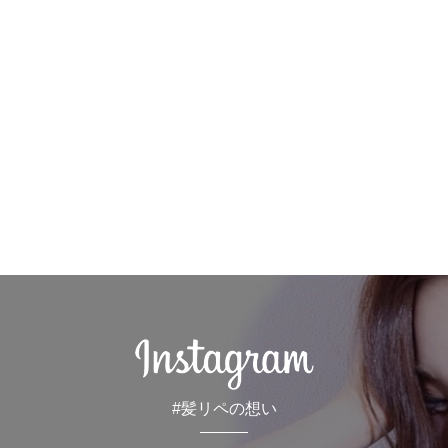
#髪リペの想い